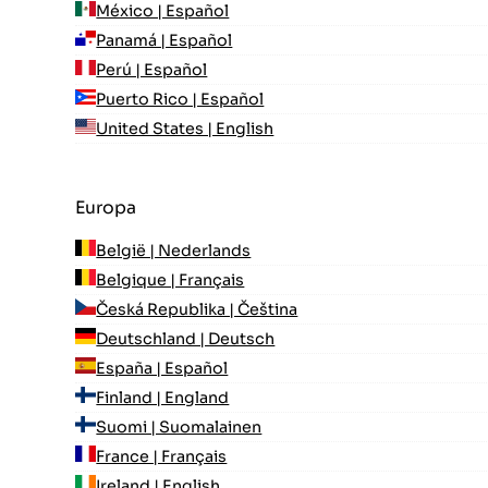
México | Español
Panamá | Español
Perú | Español
Puerto Rico | Español
United States | English
Europa
België | Nederlands
Belgique | Français
Česká Republika | Čeština
Deutschland | Deutsch
España | Español
Finland | England
Suomi | Suomalainen
France | Français
Ireland | English