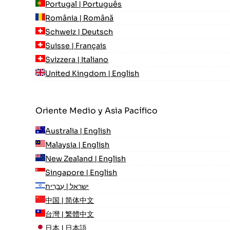
Portugal | Português
România | Română
Schweiz | Deutsch
Suisse | Français
Svizzera | Italiano
United Kingdom | English
Oriente Medio y Asia Pacífico
Australia | English
Malaysia | English
New Zealand | English
Singapore | English
ישראל | עִברִית
中国 | 简体中文
台灣 | 繁體中文
日本 | 日本語