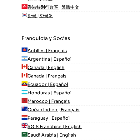
香港特別行政區 | 繁體中文
한국 | 한국어
Franquicia y Socias
Antilles | Français
Argentina | Español
Canada | English
Canada | Français
Ecuador | Español
Honduras | Español
Marocco | Français
Océan Indien | Français
Paraguay | Español
RGIS Franchise | English
Saudi Arabia | English