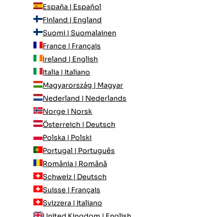
España | Español
Finland | England
Suomi | Suomalainen
France | Français
Ireland | English
Italia | Italiano
Magyarország | Magyar
Nederland | Nederlands
Norge | Norsk
Österreich | Deutsch
Polska | Polski
Portugal | Português
România | Română
Schweiz | Deutsch
Suisse | Français
Svizzera | Italiano
United Kingdom | English