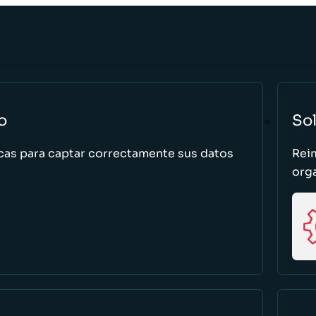
o
So
cas para captar correctamente sus datos
Rei
org