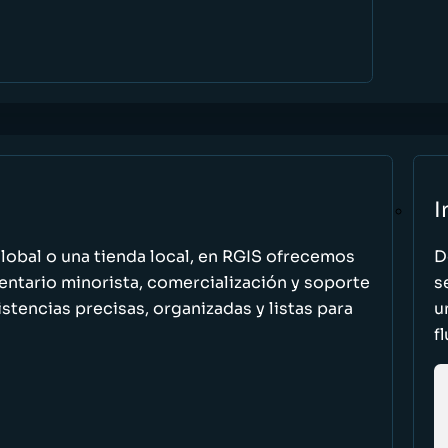
I
global o una tienda local, en RGIS ofrecemos
D
entario minorista, comercialización y soporte
s
stencias precisas, organizadas y listas para
u
f