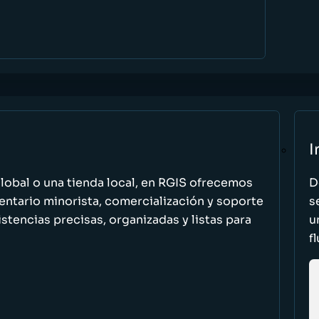
I
global o una tienda local, en RGIS ofrecemos
D
entario minorista, comercialización y soporte
s
stencias precisas, organizadas y listas para
u
f