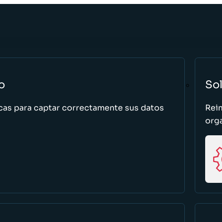
o
So
cas para captar correctamente sus datos
Rei
org