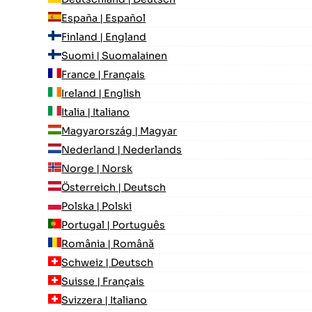
España | Español
Finland | England
Suomi | Suomalainen
France | Français
Ireland | English
Italia | Italiano
Magyarország | Magyar
Nederland | Nederlands
Norge | Norsk
Österreich | Deutsch
Polska | Polski
Portugal | Português
România | Română
Schweiz | Deutsch
Suisse | Français
Svizzera | Italiano