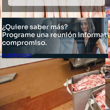
¿Quiere saber más?
Programe una reunión informati
compromiso.
CONTÁCTENOS
Acceso Clientes
SOLUCIONES
Soluciones de inventario
Soluciones empresariales
Soluciones para la cadena de suministro
Etiquetado de activos