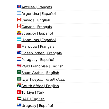
Antilles | Français
Argentina | Español
Canada | English
Canada | Français
Ecuador | Español
Honduras | Español
Marocco | Français
Océan Indien | Français
Paraguay | Español
RGIS Franchise | English
Saudi Arabia | English
المملكة العربية السعودية | عربي
South Africa | English
Türkiye | Türk
UAE | English
Uruguay | Español