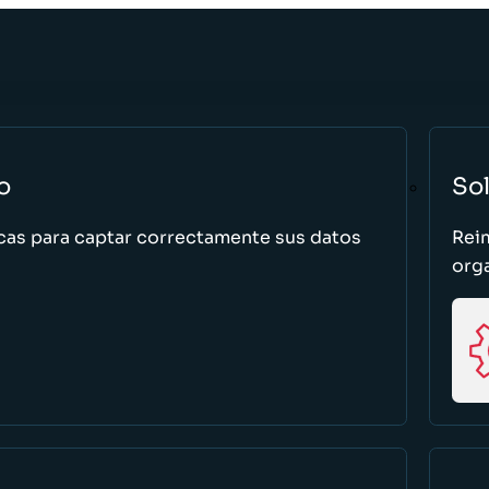
o
So
cas para captar correctamente sus datos
Rei
org