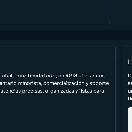
I
global o una tienda local, en RGIS ofrecemos
D
entario minorista, comercialización y soporte
s
stencias precisas, organizadas y listas para
u
f