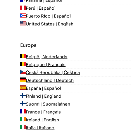
Panamá | Español
Perú | Español
Puerto Rico | Español
United States | English
Europa
België | Nederlands
Belgique | Français
Česká Republika | Čeština
Deutschland | Deutsch
España | Español
Finland | England
Suomi | Suomalainen
France | Français
Ireland | English
Italia | Italiano