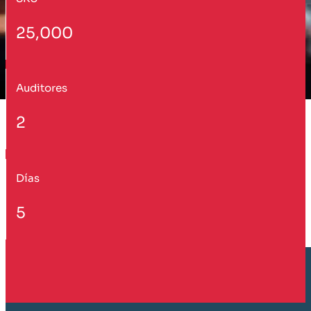
25,000
Auditores
2
Días
5
Cliente