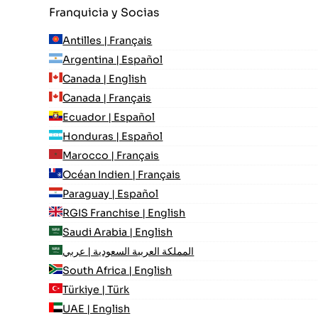
Franquicia y Socias
Antilles | Français
Argentina | Español
Canada | English
Canada | Français
Ecuador | Español
Honduras | Español
Marocco | Français
Océan Indien | Français
Paraguay | Español
RGIS Franchise | English
Saudi Arabia | English
المملكة العربية السعودية | عربي
South Africa | English
Türkiye | Türk
UAE | English