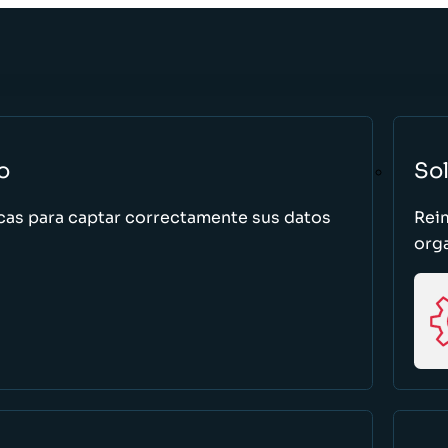
o
So
cas para captar correctamente sus datos
Rei
org