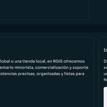
I
global o una tienda local, en RGIS ofrecemos
D
entario minorista, comercialización y soporte
s
stencias precisas, organizadas y listas para
u
f