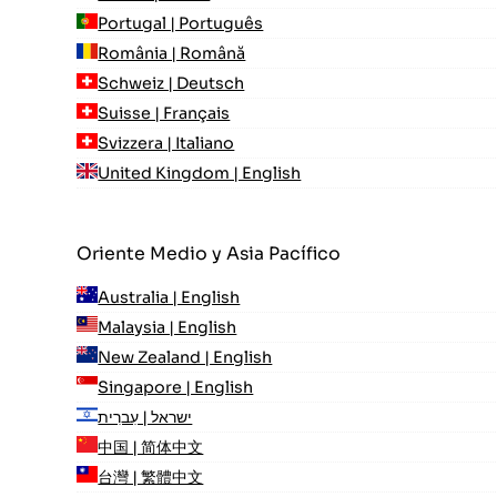
Portugal | Português
România | Română
Schweiz | Deutsch
Suisse | Français
Svizzera | Italiano
United Kingdom | English
Oriente Medio y Asia Pacífico
Australia | English
Malaysia | English
New Zealand | English
Singapore | English
ישראל | עִברִית
中国 | 简体中文
台灣 | 繁體中文