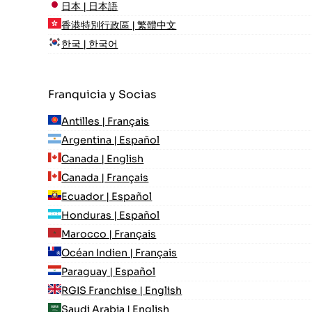
日本 | 日本語
香港特別行政區 | 繁體中文
한국 | 한국어
Franquicia y Socias
Antilles | Français
Argentina | Español
Canada | English
Canada | Français
Ecuador | Español
Honduras | Español
Marocco | Français
Océan Indien | Français
Paraguay | Español
RGIS Franchise | English
Saudi Arabia | English