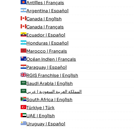
Antilles | Français
Argentina | Español
Canada | English
Canada | Français
Ecuador | Español
Honduras | Español
Marocco | Français
Océan Indien | Français
Paraguay | Español
RGIS Franchise | English
Saudi Arabia | English
المملكة العربية السعودية | عربي
South Africa | English
Türkiye | Türk
UAE | English
Uruguay | Español