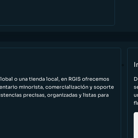
I
global o una tienda local, en RGIS ofrecemos
D
entario minorista, comercialización y soporte
s
stencias precisas, organizadas y listas para
u
f