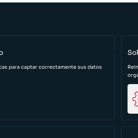
o
So
cas para captar correctamente sus datos
Rei
org